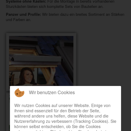
Systeme ohne Kästen:
Für die Montage in bereits vorhandenen
Sturzkästen bieten sich komplette Sets von Bauteilen an.
Panzer und Profile:
Wir bieten dazu ein breites Sortiment an Stärken
und Farben an.
Wir benutzen Cookies
Wir nutzen Cookies auf unserer Website. Einige von
ihnen sind essenziell für den Betrieb der Seite,
während andere uns helfen, diese Website und die
Nutzererfahrung zu verbessern (Tracking Cookies). Sie
können selbst entscheiden, ob Sie die Cookies